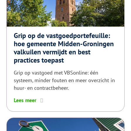
Grip op de vastgoedportefeuille:
hoe gemeente Midden-Groningen
valkuilen vermijdt en best
practices toepast
Grip op vastgoed met VBSonline: één
systeem, minder fouten en meer overzicht in
huur- en contractbeheer.
6
Lees meer
tips
voor
glanzend
haar