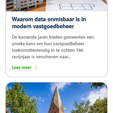
Waarom data onmisbaar is in
modern vastgoedbeheer
De komende jaren bieden gemeenten een
unieke kans om hun vastgoedbeheer
toekomstbestendig in te richten. Het
ravijnjaar is verschoven naar...
6
Lees meer
tips
voor
glanzend
haar