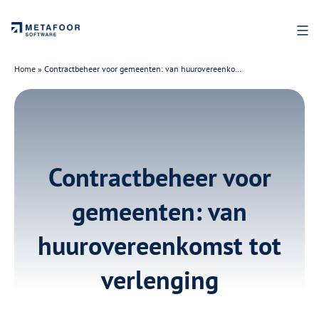
Ga
naar
de
inhoud
Home
»
Contractbeheer voor gemeenten: van huurovereenkomst tot verlenging
Contractbeheer voor
gemeenten: van
huurovereenkomst tot
verlenging