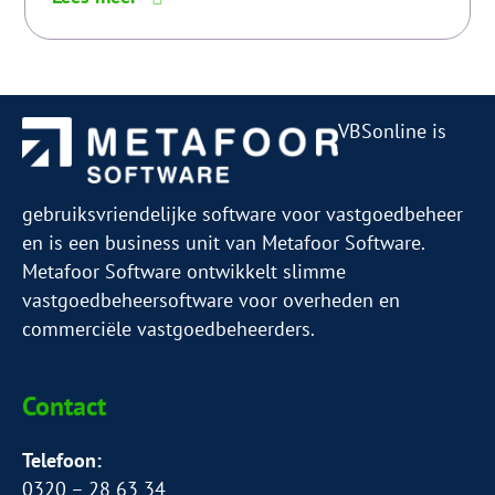
tips
voor
glanzend
haar
VBSonline is
gebruiksvriendelijke software voor vastgoedbeheer
en is een business unit van Metafoor Software.
Metafoor Software ontwikkelt slimme
vastgoedbeheersoftware voor overheden en
commerciële vastgoedbeheerders.
Contact
Telefoon:
0320 – 28 63 34