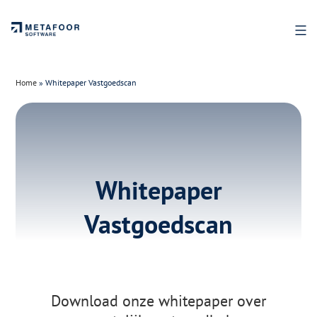
Ga
naar
de
inhoud
Home
»
Whitepaper Vastgoedscan
Whitepaper
Vastgoedscan
Download onze whitepaper over