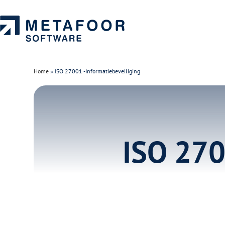
Ga
naar
de
inhoud
Home
»
ISO 27001 -Informatiebeveiliging
ISO 270