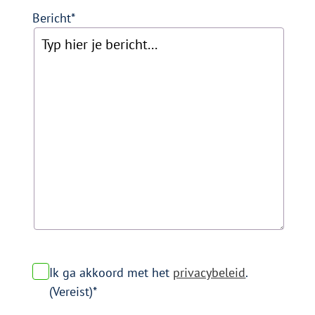
Bericht
P
Ik ga akkoord met het
privacybeleid
.
r
(Vereist)
i