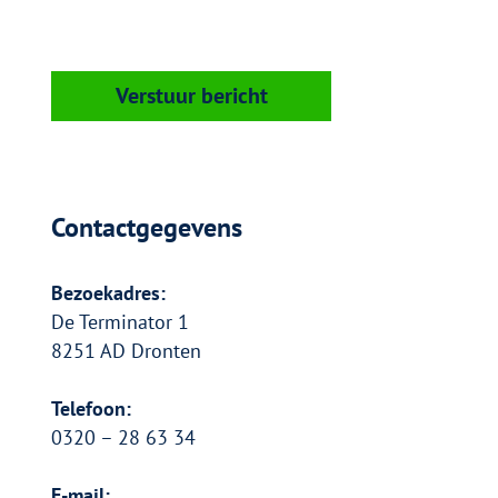
v
a
r
e
c
C
A
y
P
T
b
C
e
H
A
l
Contactgegevens
e
i
d
Bezoekadres:
De Terminator 1
8251 AD Dronten
Telefoon:
0320 – 28 63 34
E-mail: