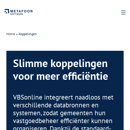
Ga
naar
de
inhoud
Home
»
Koppelingen
Slimme koppelingen
voor meer efficiëntie
VBSonline integreert naadloos met
verschillende databronnen en
systemen, zodat gemeenten hun
vastgoedbeheer efficiënter kunnen
organiseren. Dankzij de standaard-