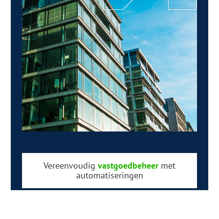
Vereenvoudig
vastgoedbeheer
met
automatiseringen