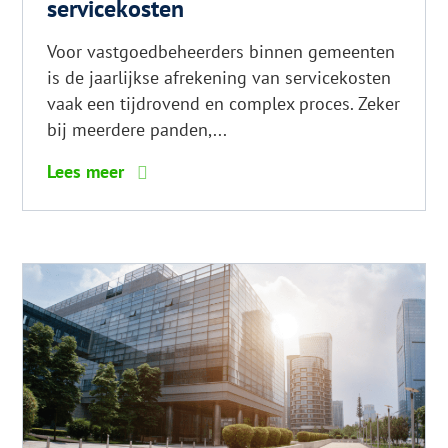
servicekosten
Voor vastgoedbeheerders binnen gemeenten
is de jaarlijkse afrekening van servicekosten
vaak een tijdrovend en complex proces. Zeker
bij meerdere panden,...
6
Lees meer
tips
voor
glanzend
haar