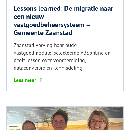
Lessons learned: De migratie naar
een nieuw
vastgoedbeheersysteem –
Gemeente Zaanstad
Zaanstad verving haar oude
vastgoedmodule, selecteerde VBSonline en
deelt lessen over voorbereiding,
dataconversie en kennisdeling.
6
Lees meer
tips
voor
glanzend
haar