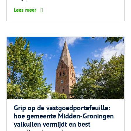
6
Lees meer
tips
voor
glanzend
haar
Grip op de vastgoedportefeuille:
hoe gemeente Midden-Groningen
valkuilen vermijdt en best