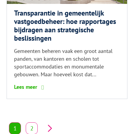
Transparantie in gemeentelijk
vastgoedbeheer: hoe rapportages
bijdragen aan strategische
beslissingen
Gemeenten beheren vaak een groot aantal
panden, van kantoren en scholen tot
sportaccommodaties en monumentale
gebouwen. Maar hoeveel kost dat...
6
Lees meer
tips
voor
glanzend
haar
Berichten
1
2