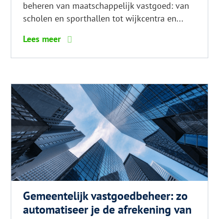
beheren van maatschappelijk vastgoed: van
scholen en sporthallen tot wijkcentra en...
6
Lees meer
tips
voor
glanzend
haar
Gemeentelijk vastgoedbeheer: zo
automatiseer je de afrekening van