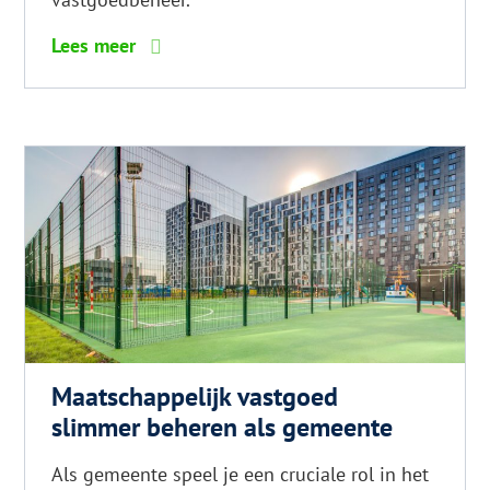
6
Lees meer
tips
voor
glanzend
haar
Maatschappelijk vastgoed
slimmer beheren als gemeente
Als gemeente speel je een cruciale rol in het