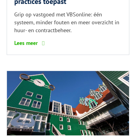
practices toepast
Grip op vastgoed met VBSonline: één
systeem, minder fouten en meer overzicht in
huur- en contractbeheer.
6
Lees meer
tips
voor
glanzend
haar